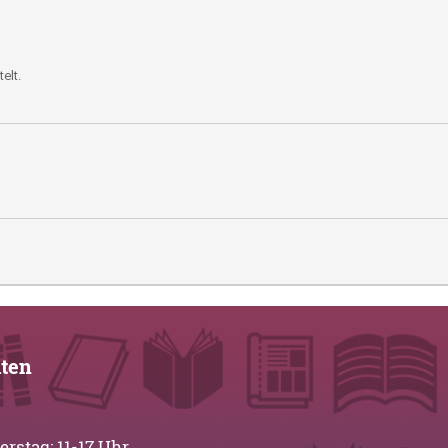
elt.
iten
stag: 11-17 Uhr