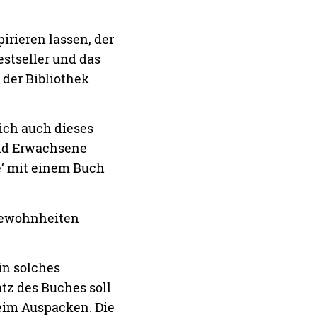
rieren lassen, der
stseller und das
 der Bibliothek
ich auch dieses
und Erwachsene
e‘ mit einem Buch
egewohnheiten
in solches
atz des Buches soll
eim Auspacken. Die