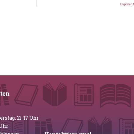
Digitaler
iten
stag: 11-17 Uhr
-13 Uhr
chlossen