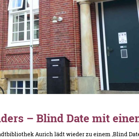
nders – Blind Date mit ein
adtbibliothek Aurich lädt wieder zu einem ‚Blind Da