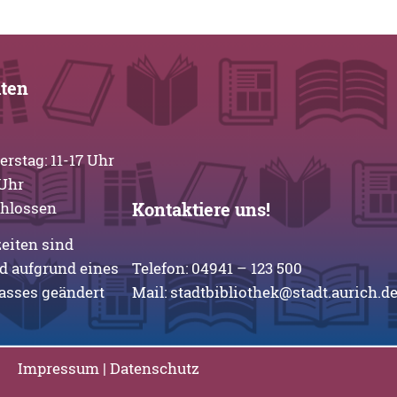
iten
stag: 11-17 Uhr
-13 Uhr
chlossen
Kontaktiere uns!
eiten sind
d aufgrund eines
Telefon:
04941 – 123 500
asses geändert
Mail:
stadtbibliothek@stadt.aurich.d
Impressum
|
Datenschutz